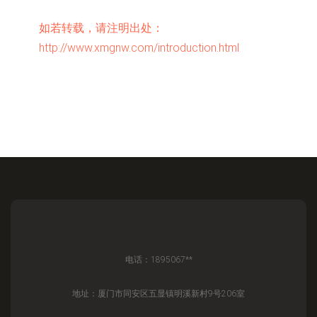
如若转载，请注明出处：
http://www.xmgnw.com/introduction.html
电话：1895067**
地址：厦门市同安区五显镇明溪新村9号206室