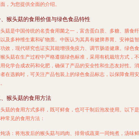
方面，为您提供全面的介绍。
一、猴头菇的食用价值与绿色食品特性
猴头菇是中国传统的名贵食用菌之一，富含蛋白质、多糖、膳食
维以及多种维生素和矿物质。中医认为其具有健脾养胃、安神益
的功效，现代研究也证实其能增强免疫力、调节肠道健康。绿色
品猴头菇在生产过程中严格遵循绿色标准，采用有机栽培方式，
使用化学合成农药和化肥，确保了产品的安全性和生态友好性。
费者在选购时，可关注产品包装上的绿色食品标志，以保障食用
全。
二、猴头菇的食用方法
猴头菇的食用方式多样，既可鲜食，也可干制后泡发使用。以下
几种常见的食用方法：
.
炖汤
：将泡发后的猴头菇与鸡肉、排骨或蔬菜一同炖煮，汤味