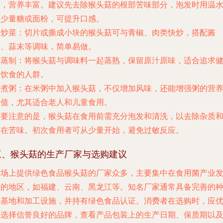
美，营养丰富。建议先去除猴头菇的根部苦味部分，泡发时用温
加少量糖或面粉，可提升口感。
.
炒菜
：切片或撕成小块的猴头菇可与青椒、肉类快炒，搭配酱
油、蒜末等调味，简单易做。
.
蒸制
：将猴头菇与调味料一起蒸熟，保留原汁原味，适合追求
康饮食的人群。
.
煮粥
：在米粥中加入猴头菇，不仅增加风味，还能增强粥的营
价值，尤其适合老人和儿童食用。
需要注意的是，猴头菇在食用前需充分泡发和清洗，以去除杂质
潜在苦味。初次食用者可从少量开始，避免过敏反应。
三、猴头菇的生产厂家与选购建议
市场上提供绿色食品猴头菇的厂家众多，主要集中在食用菌产业
达的地区，如福建、云南、黑龙江等。知名厂家通常具备完善的
植基地和加工设施，并持有绿色食品认证。消费者在选购时，应
先选择信誉良好的品牌，查看产品包装上的生产日期、保质期以