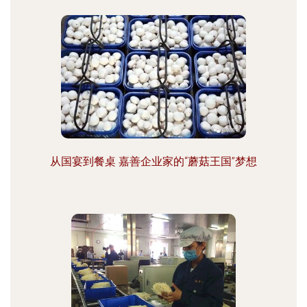
从国宴到餐桌 嘉善企业家的“蘑菇王国”梦想