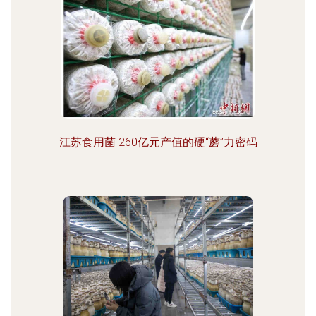
江苏食用菌 260亿元产值的硬“蘑”力密码