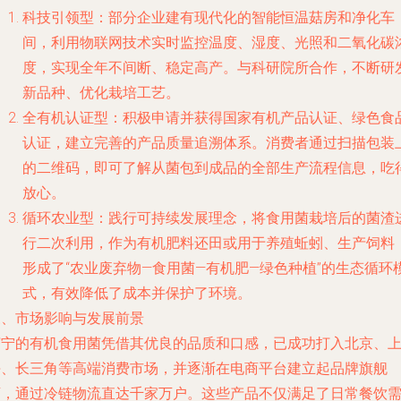
科技引领型
：部分企业建有现代化的智能恒温菇房和净化车
间，利用物联网技术实时监控温度、湿度、光照和二氧化碳
度，实现全年不间断、稳定高产。与科研院所合作，不断研
新品种、优化栽培工艺。
全有机认证型
：积极申请并获得国家有机产品认证、绿色食
认证，建立完善的产品质量追溯体系。消费者通过扫描包装
的二维码，即可了解从菌包到成品的全部生产流程信息，吃
放心。
循环农业型
：践行可持续发展理念，将食用菌栽培后的菌渣
行二次利用，作为有机肥料还田或用于养殖蚯蚓、生产饲料
形成了“农业废弃物—食用菌—有机肥—绿色种植”的生态循环
式，有效降低了成本并保护了环境。
三、市场影响与发展前景
济宁的有机食用菌凭借其优良的品质和口感，已成功打入北京、
海、长三角等高端消费市场，并逐渐在电商平台建立起品牌旗舰
店，通过冷链物流直达千家万户。这些产品不仅满足了日常餐饮