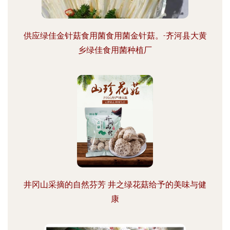
供应绿佳金针菇食用菌食用菌金针菇。-齐河县大黄
乡绿佳食用菌种植厂
井冈山采摘的自然芬芳 井之绿花菇给予的美味与健
康