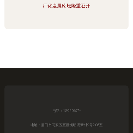
厂化发展论坛隆重召开
电话：1895067**
地址：厦门市同安区五显镇明溪新村9号206室