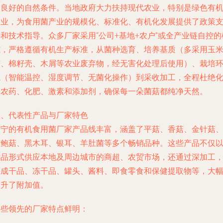
了良好的自然条件。当地政府大力扶持现代农业，特别是绿色有
农业，为食用菌产业的规模化、标准化、有机化发展提供了政策
和技术指导。众多厂家采用“公司+基地+农户”或全产业链自控的
式，严格遵循有机生产标准，从菌种选育、培养基质（多采用玉
芯、棉籽壳、木屑等农业废弃物，经无害化处理后使用）、栽培
境（智能温控、湿度调节、无菌化操作）到采收加工，全程杜绝
学农药、化肥、激素和添加剂，确保每一朵菌菇都纯净天然。
二、代表性产品与厂家特色
济宁的有机食用菌厂家产品线丰富，涵盖了平菇、香菇、金针菇
杏鲍菇、黑木耳、银耳、羊肚菌等多个畅销品种。这些产品不仅
鲜品形式供应本地及周边城市的商超、农贸市场，还通过深加工
制成干品、冻干品、罐头、酱料、即食零食和保健提取物等，大
提升了附加值。
一些领先的厂家特点鲜明：