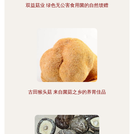
双益菇业 绿色无公害食用菌的自然馈赠
古田猴头菇 来自菌菇之乡的养胃佳品