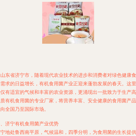
在山东省济宁市，随着现代农业技术的进步和消费者对绿色健康
品需求的日益增长，有机食用菌产业正迎来蓬勃发展的春天。这
不仅有适宜的气候和丰富的农业资源，更涌现出一批致力于生产
品质有机食用菌的专业厂家，将营养丰富、安全健康的食用菌产
推向全国乃至国际市场。
一、济宁有机食用菌产业优势
济宁地处鲁西南平原，气候温和，四季分明，为食用菌的生长提