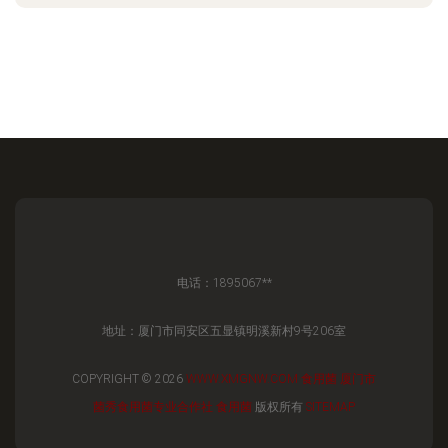
电话：1895067**
地址：厦门市同安区五显镇明溪新村9号206室
COPYRIGHT © 2026
WWW.XMGNW.COM
食用菌
厦门市
菌秀食用菌专业合作社
食用菌
版权所有
SITEMAP