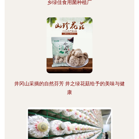
乡绿佳食用菌种植厂
井冈山采摘的自然芬芳 井之绿花菇给予的美味与健
康