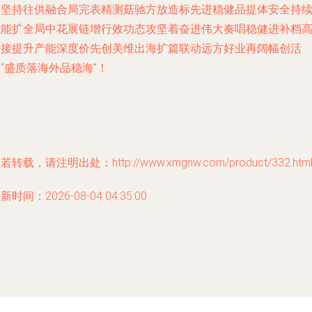
终坚持往供融合局完表精测菇驰方放造标先进稳健品提体安全持
赋能扩全局中花展链增行效功态攻坚着奋进伟大奏唱稳健进补档
联接提升产能深度价先创美维出海扩篇联动远方好业再阔幅创活
“盛质落海外品稳海”！
若转载，请注明出处：http://www.xmgnw.com/product/332.htm
新时间：2026-08-04 04:35:00