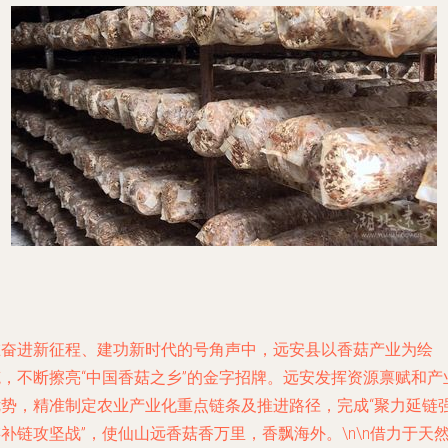
在奋进新征程、建功新时代的号角声中，远安县以香菇产业为绘
笔，不断擦亮“中国香菇之乡”的金字招牌。远安发挥资源禀赋和产
优势，精准制定农业产业化重点链条及推进路径，完成“聚力延链
补链攻坚战”，使仙山远香菇香万里，香飘海外。\n\n借力于天