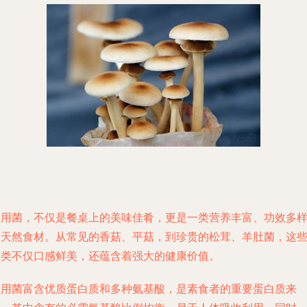
食用菌，不仅是餐桌上的美味佳肴，更是一类营养丰富、功效多
的天然食材。从常见的香菇、平菇，到珍贵的松茸、羊肚菌，这
菌类不仅口感鲜美，还蕴含着强大的健康价值。
食用菌富含优质蛋白质和多种氨基酸，是素食者的重要蛋白质来