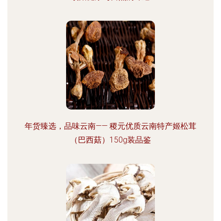
年货臻选，品味云南—— 稷元优质云南特产姬松茸
（巴西菇）150g装品鉴