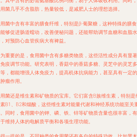
源。其中含有的必需氨基酸比例均衡，易于人体吸收利用。同时
食用菌几乎不含脂肪，热量较低，是减肥人士的理想选择。
食用菌中含有丰富的膳食纤维，特别是β-葡聚糖，这种特殊的膳食
维能够促进肠道蠕动，改善便秘问题，还能帮助调节血糖和血脂
平，对预防心血管疾病大有裨益。
更为重要的是，食用菌中含有多糖类物质，这些活性成分具有显
的免疫调节功能。研究表明，香菇中的香菇多糖、灵芝中的灵芝
糖等，都能增强人体免疫力，提高机体抗病能力，甚至具有一定
抗肿瘤作用。
食用菌还是维生素和矿物质的宝库。它们富含B族维生素，特别是
生素B1、B2和烟酸，这些维生素对能量代谢和神经系统功能至关
要。同时，食用菌中的钾、磷、铁、锌等矿物质含量也很丰富，
助于维持人体的电解质平衡和各项生理功能。
值得一提的是，不同种类的食用菌还有各自的特殊功效。比如黑