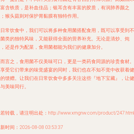
耳富含铁质，是补血佳品；银耳含有丰富的胶质，有润肺养颜之
效；猴头菇则对保护胃黏膜有独特作用。
在日常饮食中，我们可以将多种食用菌搭配食用，既可以享受到
同菌类的独特风味，又能获得全面的营养补充。无论是清炒、炖
汤，还是作为配菜，食用菌都能为我们的健康加分。
总而言之，食用菌不仅美味可口，更是一类药食同源的珍贵食材
在享受它们带来的味觉盛宴的同时，我们也在不知不觉中收获着
康的馈赠。让我们在日常饮食中多多关注这些『地下宝藏』，让
康与美味同行。
若转载，请注明出处：http://www.xmgnw.com/product/247.htm
新时间：2026-08-08 03:53:37