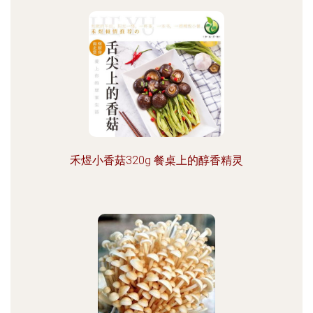
禾煜小香菇320g 餐桌上的醇香精灵