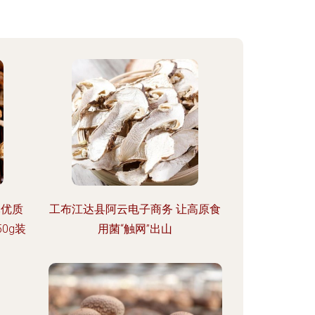
元优质
工布江达县阿云电子商务 让高原食
0g装
用菌“触网”出山