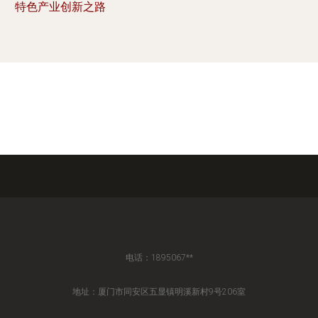
特色产业创新之路
电话：1895067**
地址：厦门市同安区五显镇明溪新村9号206室