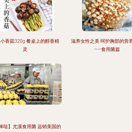
小香菇320g 餐桌上的醇香精
滋养女性之美 呵护胸部的营
灵
——食用菌篇
棒哒】尤溪食用菌 远销美国的