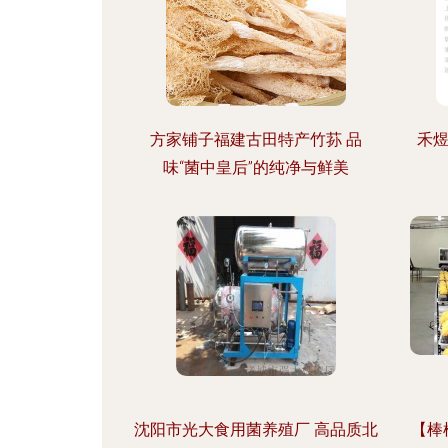
方家铺子福建古田特产竹荪 品
禾煜
味“菌中皇后”的纯净与鲜美
沈阳市光大食用菌养殖厂 高品质北
【棒