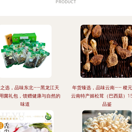
PRODUCT
康之选，品味东北——黑龙江天
年货臻选，品味云南—— 稷
用菌礼包，馈赠健康与自然的
云南特产姬松茸（巴西菇）15
味道
品鉴