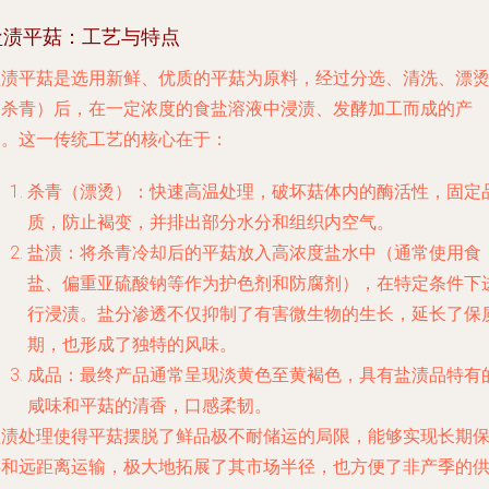
盐渍平菇：工艺与特点
盐渍平菇是选用新鲜、优质的平菇为原料，经过分选、清洗、漂
（杀青）后，在一定浓度的食盐溶液中浸渍、发酵加工而成的产
品。这一传统工艺的核心在于：
杀青（漂烫）
：快速高温处理，破坏菇体内的酶活性，固定
质，防止褐变，并排出部分水分和组织内空气。
盐渍
：将杀青冷却后的平菇放入高浓度盐水中（通常使用食
盐、偏重亚硫酸钠等作为护色剂和防腐剂），在特定条件下
行浸渍。盐分渗透不仅抑制了有害微生物的生长，延长了保
期，也形成了独特的风味。
成品
：最终产品通常呈现淡黄色至黄褐色，具有盐渍品特有
咸味和平菇的清香，口感柔韧。
盐渍处理使得平菇摆脱了鲜品极不耐储运的局限，能够实现长期
存和远距离运输，极大地拓展了其市场半径，也方便了非产季的