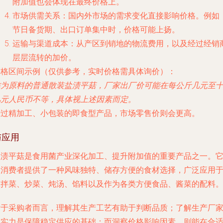
附加值也会体现在最终价格上。
市场供需关系
：国内外市场的需求变化直接影响价格。例如
节日备货期、出口订单集中时，价格可能上扬。
运输与渠道成本
：从产区到销地的物流费用，以及经过经销
层层流转的加价。
价格区间示例（仅供参考，实时价格需具体询价）
：
作为原料的普通散装盐渍平菇，厂家出厂价可能在每公斤几元至
几元人民币不等，具体视上述因素而定。
经过精加工、小包装的即食型产品，市场零售价则会更高。
与应用
盐渍平菇是食用菌产业深化加工、提升附加值的重要产品之一。
为消费者提供了一种风味独特、储存方便的食材选择，广泛应用
凉拌菜、炒菜、炖汤、馅料以及作为各类方便食品、酱菜的配料
对于采购者而言，理解其生产工艺有助于判断品质；了解生产厂
的实力是保障稳定供应的基础；而洞察价格影响因素，则能在合