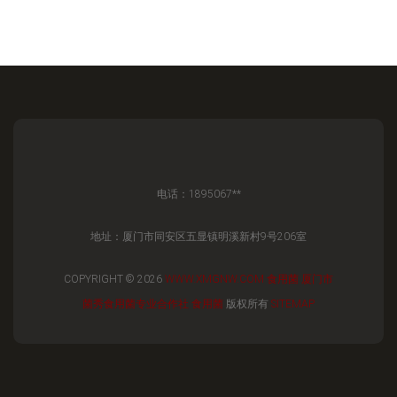
电话：1895067**
地址：厦门市同安区五显镇明溪新村9号206室
COPYRIGHT © 2026
WWW.XMGNW.COM
食用菌
厦门市
菌秀食用菌专业合作社
食用菌
版权所有
SITEMAP