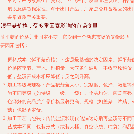
家时，应考察其生产资质、卫生条件、质量管理认证、样品
质以及供货稳定性。对于出口产品，厂家是否具备相应的出
备案资质至关重要。
盐渍平菇价格：受多重因素影响的市场变量
盐渍平菇的价格并非固定不变，它受到一个动态市场的复杂影响
主要因素包括：
原料成本（鲜平菇价格）
：这是最基础的决定因素。鲜平菇
价格随季节、产地、种植量、天气条件波动。丰收季原料价
低，盐渍菇成本相应降低；反之则升高。
加工等级与规格
：产品按菇盖大小、完整度、色泽、嫩度等
为不同等级（如特级、一级、二级）。个头均匀、菌盖完整
色泽好的高品质产品价格显著更高。规格（如整菇、片菇、
菇）也影响定价。
加工工艺与包装
：传统盐渍和现代低温速冻后再盐渍等不同
艺成本不同。包装形式（散装大桶、真空小袋、吨袋）和品