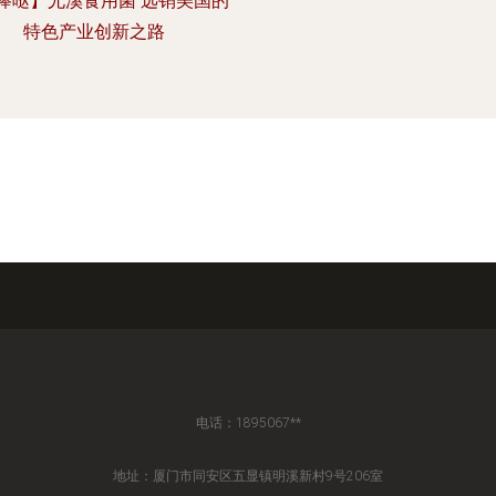
棒哒】尤溪食用菌 远销美国的
特色产业创新之路
电话：1895067**
地址：厦门市同安区五显镇明溪新村9号206室