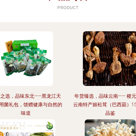
PRODUCT
康之选，品味东北——黑龙江天
年货臻选，品味云南—— 稷
用菌礼包，馈赠健康与自然的
云南特产姬松茸（巴西菇）15
味道
品鉴