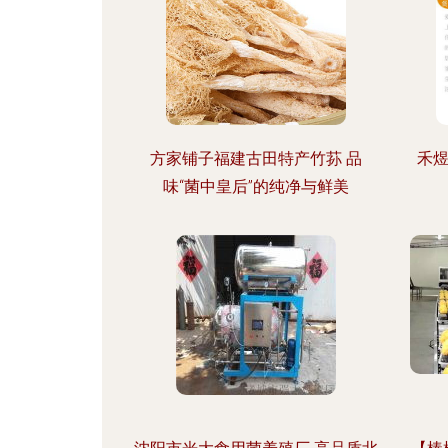
方家铺子福建古田特产竹荪 品
禾煜
味“菌中皇后”的纯净与鲜美