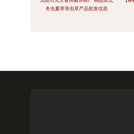
沈阳市光大食用菌养殖厂 高品质北
【棒
冬虫夏草等虫草产品批发信息