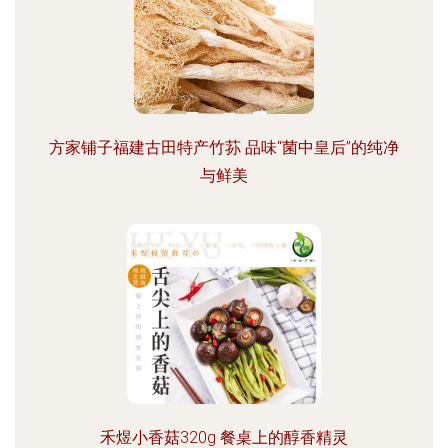
方家铺子福建古田特产竹荪 品味“菌中皇后”的纯净
与鲜美
禾煜小香菇320g 餐桌上的醇香精灵