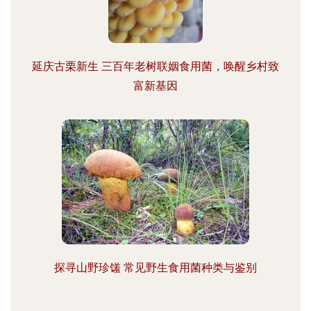
延庆古栗新生 三百年老树联姻食用菌，唤醒乡村致
富新基因
探寻山野珍馐 常见野生食用菌种类与鉴别