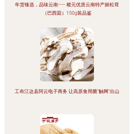
年货臻选，品味云南—— 稷元优质云南特产姬松茸
（巴西菇）150g装品鉴
工布江达县阿云电子商务 让高原食用菌“触网”出山