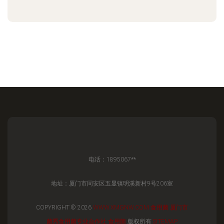
电话：1895067**
地址：厦门市同安区五显镇明溪新村9号206室
COPYRIGHT © 2026
WWW.XMGNW.COM
食用菌
厦门市
菌秀食用菌专业合作社
食用菌
版权所有
SITEMAP