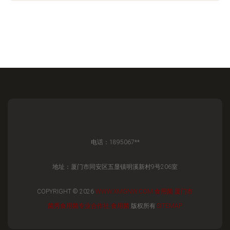
电话：1895067**
地址：厦门市同安区五显镇明溪新村9号206室
COPYRIGHT © 2026
WWW.XMGNW.COM
食用菌
厦门市
菌秀食用菌专业合作社
食用菌
版权所有
SITEMAP