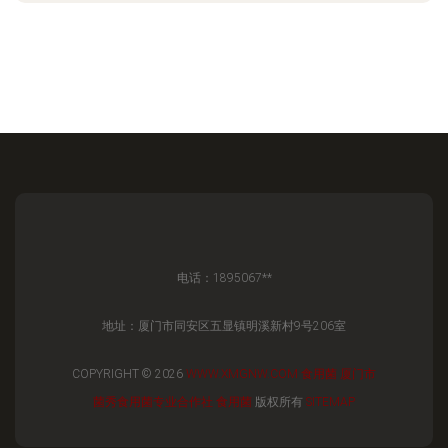
电话：1895067**
地址：厦门市同安区五显镇明溪新村9号206室
COPYRIGHT © 2026
WWW.XMGNW.COM
食用菌
厦门市
菌秀食用菌专业合作社
食用菌
版权所有
SITEMAP