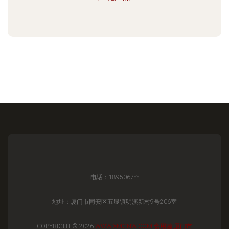
电话：1895067**
地址：厦门市同安区五显镇明溪新村9号206室
COPYRIGHT © 2026
WWW.XMGNW.COM
食用菌
厦门市