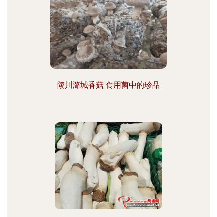
陵川潞城香菇 食用菌中的珍品