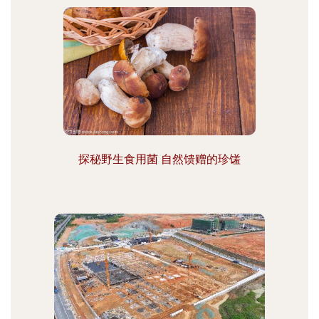
探秘野生食用菌 自然馈赠的珍馐